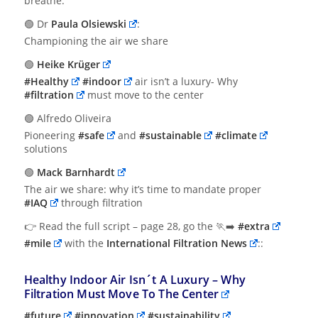
breathe.“
🟢 Dr
Paula Olsiewski
:
Championing the air we share
🟢
Heike Krüger
#Healthy
#indoor
air isn’t a luxury- Why
#filtration
must move to the center
🟢 Alfredo Oliveira
Pioneering
#safe
and
#sustainable
#climate
solutions
🟢
Mack Barnhardt
The air we share: why it’s time to mandate proper
#IAQ
through filtration
👉 Read the full script – page 28, go the 🏃‍➡️
#extra
#mile
with the
International Filtration News
::
Healthy Indoor Air Isn´t A Luxury – Why
Filtration Must Move To The Center
#future
#innovation
#sustainability