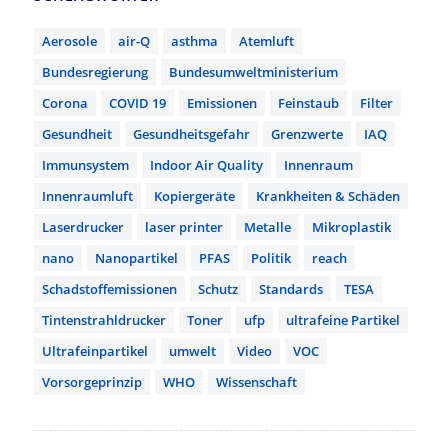
Aerosole
air-Q
asthma
Atemluft
Bundesregierung
Bundesumweltministerium
Corona
COVID 19
Emissionen
Feinstaub
Filter
Gesundheit
Gesundheitsgefahr
Grenzwerte
IAQ
Immunsystem
Indoor Air Quality
Innenraum
Innenraumluft
Kopiergeräte
Krankheiten & Schäden
Laserdrucker
laser printer
Metalle
Mikroplastik
nano
Nanopartikel
PFAS
Politik
reach
Schadstoffemissionen
Schutz
Standards
TESA
Tintenstrahldrucker
Toner
ufp
ultrafeine Partikel
Ultrafeinpartikel
umwelt
Video
VOC
Vorsorgeprinzip
WHO
Wissenschaft