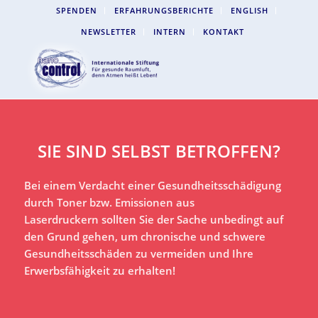
SPENDEN
ERFAHRUNGSBERICHTE
ENGLISH
NEWSLETTER
INTERN
KONTAKT
SIE SIND SELBST BETROFFEN?
Bei einem Verdacht einer Gesundheitsschädigung
durch Toner bzw. Emissionen aus
Laserdruckern sollten Sie der Sache unbedingt auf
den Grund gehen, um chronische und schwere
Gesundheitsschäden zu vermeiden und Ihre
Erwerbsfähigkeit zu erhalten!