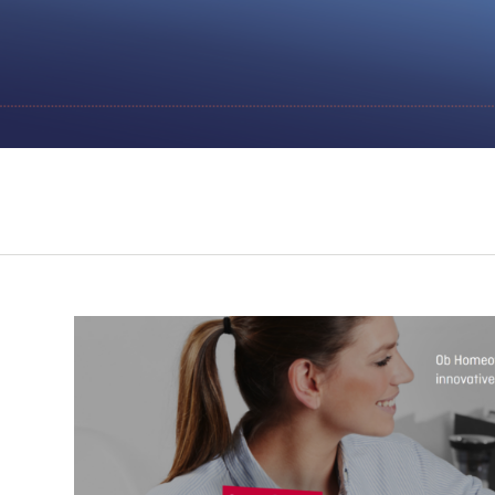
GO AQS
Infos
Clean Office