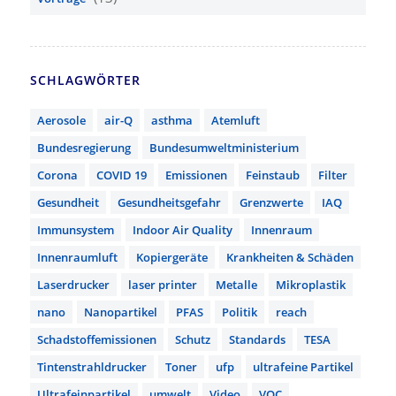
SCHLAGWÖRTER
Aerosole
air-Q
asthma
Atemluft
Bundesregierung
Bundesumweltministerium
Corona
COVID 19
Emissionen
Feinstaub
Filter
Gesundheit
Gesundheitsgefahr
Grenzwerte
IAQ
Immunsystem
Indoor Air Quality
Innenraum
Innenraumluft
Kopiergeräte
Krankheiten & Schäden
Laserdrucker
laser printer
Metalle
Mikroplastik
nano
Nanopartikel
PFAS
Politik
reach
Schadstoffemissionen
Schutz
Standards
TESA
Tintenstrahldrucker
Toner
ufp
ultrafeine Partikel
Ultrafeinpartikel
umwelt
Video
VOC