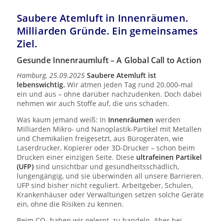
Saubere Atemluft in Innenräumen.
Milliarden Gründe. Ein gemeinsames
Ziel.
Gesunde Innenraumluft – A Global Call to Action
Hamburg, 25.09.2025
Saubere Atemluft ist
lebenswichtig.
Wir atmen jeden Tag rund 20.000-mal
ein und aus – ohne darüber nachzudenken. Doch dabei
nehmen wir auch Stoffe auf, die uns schaden.
Was kaum jemand weiß: In
Innenräumen
werden
Milliarden Mikro- und Nanoplastik-Partikel mit Metallen
und Chemikalien freigesetzt, aus Bürogeräten, wie
Laserdrucker, Kopierer oder 3D-Drucker – schon beim
Drucken einer einzigen Seite. Diese
ultrafeinen Partikel
(UFP)
sind unsichtbar und gesundheitsschädlich,
lungengängig, und sie überwinden all unsere Barrieren.
UFP sind bisher nicht reguliert. Arbeitgeber, Schulen,
Krankenhäuser oder Verwaltungen setzen solche Geräte
ein, ohne die Risiken zu kennen.
Beim CO₂ haben wir gelernt, zu handeln. Aber bei