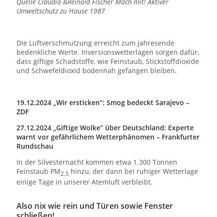
Quelle Claudia &Reinold Fischer Mach mit! Aktiver
Umweltschutz zu Hause 1987
Die Luftverschmutzung erreicht zum Jahresende
bedenkliche Werte. Inversionswetterlagen sorgen dafür,
dass giftige Schadstoffe, wie Feinstaub, Stickstoffdioxide
und Schwefeldioxid bodennah gefangen bleiben.
19.12.2024 „Wir ersticken“: Smog bedeckt Sarajevo –
ZDF
27.12.2024 „Giftige Wolke“ über Deutschland: Experte
warnt vor gefährlichem Wetterphänomen – Frankfurter
Rundschau
In der Silvesternacht kommen etwa 1.300 Tonnen
Feinstaub PM
hinzu, der dann bei ruhiger Wetterlage
2.5
einige Tage in unserer Atemluft verbleibt.
Also nix wie rein und Türen sowie Fenster
schließen!