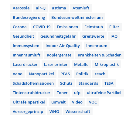
Aerosole
air-Q
asthma
Atemluft
Bundesregierung
Bundesumweltministerium
Corona
COVID 19
Emissionen
Feinstaub
Filter
Gesundheit
Gesundheitsgefahr
Grenzwerte
IAQ
Immunsystem
Indoor Air Quality
Innenraum
Innenraumluft
Kopiergeräte
Krankheiten & Schäden
Laserdrucker
laser printer
Metalle
Mikroplastik
nano
Nanopartikel
PFAS
Politik
reach
Schadstoffemissionen
Schutz
Standards
TESA
Tintenstrahldrucker
Toner
ufp
ultrafeine Partikel
Ultrafeinpartikel
umwelt
Video
VOC
Vorsorgeprinzip
WHO
Wissenschaft