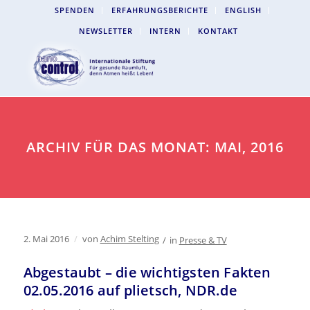
SPENDEN
ERFAHRUNGSBERICHTE
ENGLISH
NEWSLETTER
INTERN
KONTAKT
ARCHIV FÜR DAS MONAT: MAI, 2016
2. Mai 2016
/
von
Achim Stelting
/
in
Presse & TV
Abgestaubt – die wichtigsten Fakten
02.05.2016 auf plietsch, NDR.de