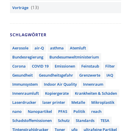
(13)
Vorträge
SCHLAGWÖRTER
Aerosole
air-Q
asthma
Atemluft
Bundesregierung
Bundesumweltministerium
Corona
COVID 19
Emissionen
Feinstaub
Filter
Gesundheit
Gesundheitsgefahr
Grenzwerte
IAQ
Immunsystem
Indoor Air Quality
Innenraum
Innenraumluft
Kopiergeräte
Krankheiten & Schäden
Laserdrucker
laser printer
Metalle
Mikroplastik
nano
Nanopartikel
PFAS
Politik
reach
Schadstoffemissionen
Schutz
Standards
TESA
Tintenstrahldrucker
Toner
ufp
ultrafeine Partikel