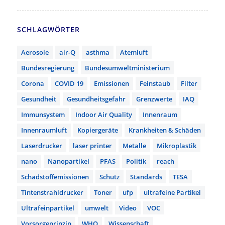
SCHLAGWÖRTER
Aerosole
air-Q
asthma
Atemluft
Bundesregierung
Bundesumweltministerium
Corona
COVID 19
Emissionen
Feinstaub
Filter
Gesundheit
Gesundheitsgefahr
Grenzwerte
IAQ
Immunsystem
Indoor Air Quality
Innenraum
Innenraumluft
Kopiergeräte
Krankheiten & Schäden
Laserdrucker
laser printer
Metalle
Mikroplastik
nano
Nanopartikel
PFAS
Politik
reach
Schadstoffemissionen
Schutz
Standards
TESA
Tintenstrahldrucker
Toner
ufp
ultrafeine Partikel
Ultrafeinpartikel
umwelt
Video
VOC
Vorsorgeprinzip
WHO
Wissenschaft