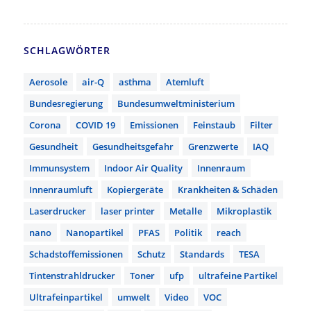
SCHLAGWÖRTER
Aerosole
air-Q
asthma
Atemluft
Bundesregierung
Bundesumweltministerium
Corona
COVID 19
Emissionen
Feinstaub
Filter
Gesundheit
Gesundheitsgefahr
Grenzwerte
IAQ
Immunsystem
Indoor Air Quality
Innenraum
Innenraumluft
Kopiergeräte
Krankheiten & Schäden
Laserdrucker
laser printer
Metalle
Mikroplastik
nano
Nanopartikel
PFAS
Politik
reach
Schadstoffemissionen
Schutz
Standards
TESA
Tintenstrahldrucker
Toner
ufp
ultrafeine Partikel
Ultrafeinpartikel
umwelt
Video
VOC