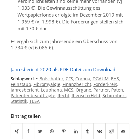
Verbindlichkeiten sind keine mehr vorhanden (VJ
1.033 €). Die Gewinnausschüttung des
Wertpapierfonds erfolgte im Dezember 2019 mit
1.969 € (VJ 1.998 €). Die Forderungen stellen sich
mit 170 € dar.
Es ergab sich zum Jahresende ein Überschuss von
1.734 € (VJ 6.085 €).
Jahresbericht 2020 als PDF-Datei zum Download
Schlagworte:
Botschafter
,
CFS
,
Corona
,
DGAUM
,
EHS
,
Feinstaub
,
Fibromyalgie
,
Finanzbericht
,
Förderkreis
,
Jahresbericht
,
Leuphana
,
MCS
,
Organe
,
Partner
,
Paten
,
Patientenbeauftragte
,
Recht
,
Riensch+Held
,
Schirmherr
,
Statistik
,
TESA
Eintrag teilen