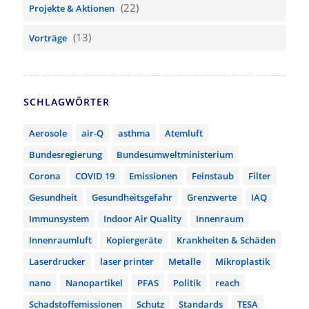
(22)
Projekte & Aktionen
(13)
Vorträge
SCHLAGWÖRTER
Aerosole
air-Q
asthma
Atemluft
Bundesregierung
Bundesumweltministerium
Corona
COVID 19
Emissionen
Feinstaub
Filter
Gesundheit
Gesundheitsgefahr
Grenzwerte
IAQ
Immunsystem
Indoor Air Quality
Innenraum
Innenraumluft
Kopiergeräte
Krankheiten & Schäden
Laserdrucker
laser printer
Metalle
Mikroplastik
nano
Nanopartikel
PFAS
Politik
reach
Schadstoffemissionen
Schutz
Standards
TESA