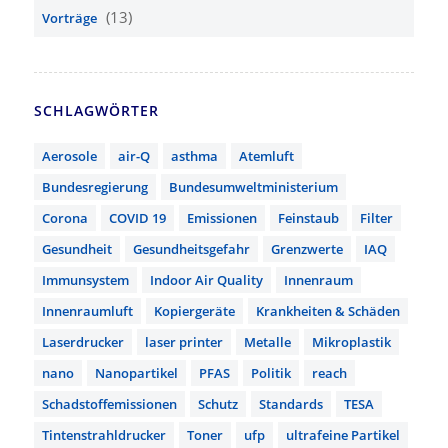
(13)
Vorträge
SCHLAGWÖRTER
Aerosole
air-Q
asthma
Atemluft
Bundesregierung
Bundesumweltministerium
Corona
COVID 19
Emissionen
Feinstaub
Filter
Gesundheit
Gesundheitsgefahr
Grenzwerte
IAQ
Immunsystem
Indoor Air Quality
Innenraum
Innenraumluft
Kopiergeräte
Krankheiten & Schäden
Laserdrucker
laser printer
Metalle
Mikroplastik
nano
Nanopartikel
PFAS
Politik
reach
Schadstoffemissionen
Schutz
Standards
TESA
Tintenstrahldrucker
Toner
ufp
ultrafeine Partikel