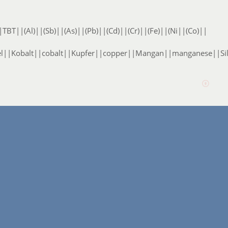
BT||(Al)||(Sb)||(As)||(Pb)||(Cd)||(Cr)||(Fe)||(Ni||(Co)||
Kobalt||cobalt||Kupfer||copper||Mangan||manganese||Silizi