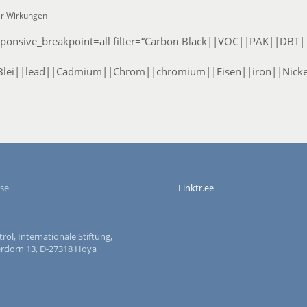
er Wirkungen
esponsive_breakpoint=all filter=“Carbon Black||VOC||PAK||DBT||T
lei||lead||Cadmium||Chrom||chromium||Eisen||iron||Nickel||
se
Linktr.ee
ol, Internationale Stiftung,
dorn 13, D-27318 Hoya