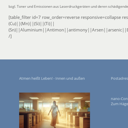
bzgl. Toner und Emissionen aus Laserdruckgeräten und deren schädigend
[table_filter id=7 row_order=reverse responsive=collapse r
(Cu)||(Mn)||(Si)||(Ti)||
(Sn)||Aluminium||Antimon||antimony||Arsen||arsenic||B
/]
Atmen heißt Leben! - Innen und außen
Postadres
nano-Contr
Zum Häger