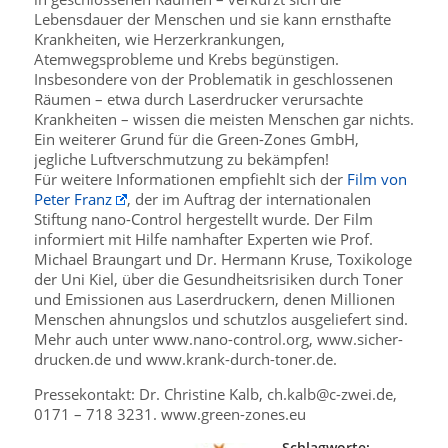
Lebensdauer der Menschen und sie kann ernsthafte
Krankheiten, wie Herzerkrankungen,
Atemwegsprobleme und Krebs begünstigen.
Insbesondere von der Problematik in geschlossenen
Räumen – etwa durch Laserdrucker verursachte
Krankheiten – wissen die meisten Menschen gar nichts.
Ein weiterer Grund für die Green-Zones GmbH,
jegliche Luftverschmutzung zu bekämpfen!
Für weitere Informationen empfiehlt sich der
Film von
Peter Franz
, der im Auftrag der internationalen
Stiftung nano-Control hergestellt wurde. Der Film
informiert mit Hilfe namhafter Experten wie Prof.
Michael Braungart und Dr. Hermann Kruse, Toxikologe
der Uni Kiel, über die Gesundheitsrisiken durch Toner
und Emissionen aus Laserdruckern, denen Millionen
Menschen ahnungslos und schutzlos ausgeliefert sind.
Mehr auch unter www.nano-control.org, www.sicher-
drucken.de und www.krank-durch-toner.de.
Pressekontakt: Dr. Christine Kalb, ch.kalb@c-zwei.de,
0171 – 718 3231. www.green-zones.eu
Schlagworte: