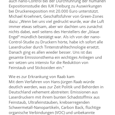
auch nano-Control bei der Durchführung der humanen
Expositionsstudie des IUK Freiburg zu Auswirkungen
bei Druckerexposition mit 20.000 Euro unterstützt.
Michael Kroehnert, Geschäftsführer von Green-Zones
dazu: „Wenn bei uns viel gedruckt wurde, war die Luft
immer etwas seltsam, aber wir dachten uns zunächst
nichts dabei, weil seitens des Herstellers der „blaue
Engel“ mündlich bestätigt war. Als ich von der nano-
Control-Studie zu Druckern hörte, habe ich sofort alle
Laserdrucker durch Tintenstrahltechnologie ersetzt.
Danach ging es allen wieder besser. Uns ist das
gesamte Emissionsthema ein wichtiges Anliegen und
wir setzen uns intensiv für die Reduktion von
Feinstaub und Stickoxiden ein.“
Wie es zur Erkrankung von Raab kam
Mit dem Verfahren von Hans-Jürgen Raab würde
deutlich werden, was zur Zeit Politik und Behörden in
Deutschland vehement abstreiten: Emissionen aus
Laserdruckern mit ihrem bunten Schadstoffmix aus
Feinstaub, Ultrafeinstäuben, krebserregenden
Schwermetall-Nanopartikeln, Carbon Back, flüchtige
organische Verbindungen (VOC) und unbekannte