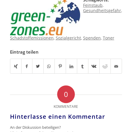
Feinstaub
,
Gesundheitsgefahr
,
Schadstoffemissionen
,
Sozialgericht
,
Spenden
,
Toner
Eintrag teilen
0
KOMMENTARE
Hinterlasse einen Kommentar
An der Diskussion beteiligen?