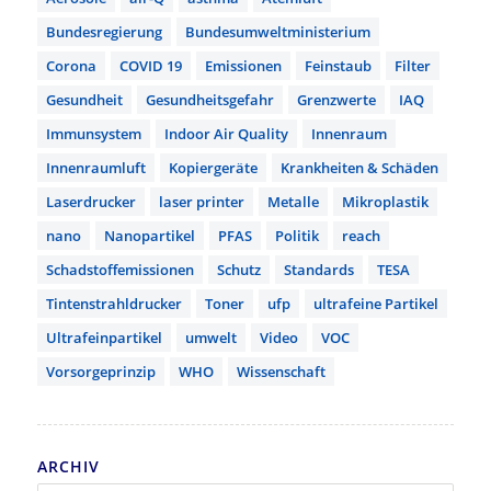
Bundesregierung
Bundesumweltministerium
Corona
COVID 19
Emissionen
Feinstaub
Filter
Gesundheit
Gesundheitsgefahr
Grenzwerte
IAQ
Immunsystem
Indoor Air Quality
Innenraum
Innenraumluft
Kopiergeräte
Krankheiten & Schäden
Laserdrucker
laser printer
Metalle
Mikroplastik
nano
Nanopartikel
PFAS
Politik
reach
Schadstoffemissionen
Schutz
Standards
TESA
Tintenstrahldrucker
Toner
ufp
ultrafeine Partikel
Ultrafeinpartikel
umwelt
Video
VOC
Vorsorgeprinzip
WHO
Wissenschaft
ARCHIV