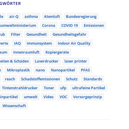
AGWÖRTER
le
air-Q
asthma
Atemluft
Bundesregierung
sumweltministerium
Corona
COVID 19
Emissionen
aub
Filter
Gesundheit
Gesundheitsgefahr
erte
IAQ
Immunsystem
Indoor Air Quality
raum
Innenraumluft
Kopiergeräte
eiten & Schäden
Laserdrucker
laser printer
e
Mikroplastik
nano
Nanopartikel
PFAS
reach
Schadstoffemissionen
Schutz
Standards
Tintenstrahldrucker
Toner
ufp
ultrafeine Partikel
inpartikel
umwelt
Video
VOC
Vorsorgeprinzip
Wissenschaft