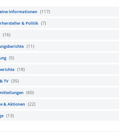
(117)
eine Informationen
(7)
hersteller & Politik
(16)
(11)
ungsberichte
(5)
ung
(18)
berichte
(35)
 & TV
(60)
mitteilungen
(22)
te & Aktionen
(13)
ge