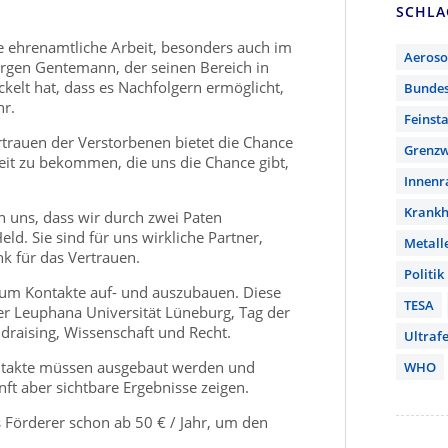
SCHL
die ehrenamtliche Arbeit, besonders auch im
Aeroso
Jürgen Gentemann, der seinen Bereich in
kelt hat, dass es Nachfolgern ermöglicht,
Bunde
hr.
Feinst
ertrauen der Verstorbenen bietet die Chance
Grenzw
beit zu bekommen, die uns die Chance gibt,
Innen
Krankh
 uns, dass wir durch zwei Paten
ld. Sie sind für uns wirkliche Partner,
Metall
nk für das Vertrauen.
Politik
um Kontakte auf- und auszubauen. Diese
TESA
der Leuphana Universität Lüneburg, Tag der
draising, Wissenschaft und Recht.
Ultrafe
ontakte müssen ausgebaut werden und
WHO
ft aber sichtbare Ergebnisse zeigen.
 Förderer schon ab 50 € / Jahr, um den