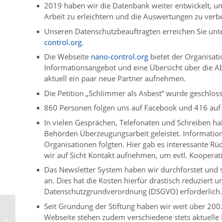
2019 haben wir die Datenbank weiter entwickelt, u
Arbeit zu erleichtern und die Auswertungen zu verb
Unseren Datenschutzbeauftragten erreichen Sie unt
control.org
.
Die Webseite
nano-control.org
bietet der Organisat
Informationsangebot und eine Übersicht über die Abl
aktuell ein paar neue Partner aufnehmen.
Die Petition „Schlimmer als Asbest“ wurde geschlos
860 Personen folgen uns auf Facebook und 416 auf 
In vielen Gesprächen, Telefonaten und Schreiben h
Behörden Überzeugungsarbeit geleistet. Information
Organisationen folgten. Hier gab es interessante R
wir auf Sicht Kontakt aufnehmen, um evtl. Kooperat
Das Newsletter System haben wir durchforstet und s
an. Dies hat die Kosten hierfür drastisch reduziert 
Datenschutzgrundverordnung (DSGVO) erforderlich.
Seit Gründung der Stiftung haben wir weit über 200.
„Laserdrucker und Kopierer
Webseite stehen zudem verschiedene stets aktuelle 
verpflichtend in separate Räume