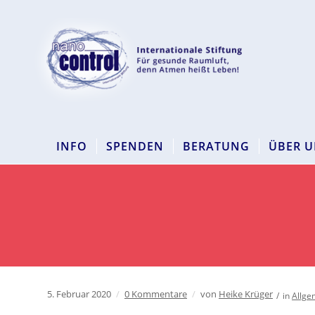
INFO
SPENDEN
BERATUNG
ÜBER U
5. Februar 2020
/
0 Kommentare
/
von
Heike Krüger
/
in
Allge