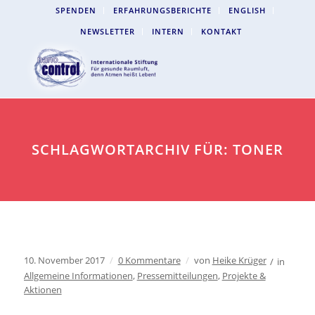
SPENDEN
ERFAHRUNGSBERICHTE
ENGLISH
NEWSLETTER
INTERN
KONTAKT
SCHLAGWORTARCHIV FÜR: TONER
10. November 2017
/
0 Kommentare
/
von
Heike Krüger
/
in
Allgemeine Informationen
,
Pressemitteilungen
,
Projekte &
Aktionen