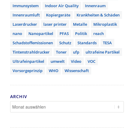
Immunsystem
Indoor Air Quality
Innenraum
Innenraumluft
Kopiergeräte
Krankheiten & Schäden
Laserdrucker
laser printer
Metalle
Mikroplastik
nano
Nanopartikel
PFAS
Politik
reach
Schadstoffemissionen
Schutz
Standards
TESA
Tintenstrahldrucker
Toner
ufp
ultrafeine Partikel
Ultrafeinpartikel
umwelt
Video
VOC
Vorsorgeprinzip
WHO
Wissenschaft
ARCHIV