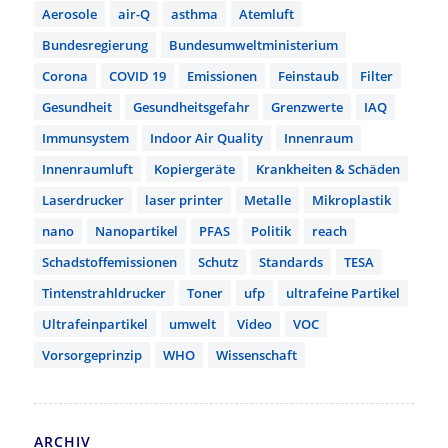
Aerosole
air-Q
asthma
Atemluft
Bundesregierung
Bundesumweltministerium
Corona
COVID 19
Emissionen
Feinstaub
Filter
Gesundheit
Gesundheitsgefahr
Grenzwerte
IAQ
Immunsystem
Indoor Air Quality
Innenraum
Innenraumluft
Kopiergeräte
Krankheiten & Schäden
Laserdrucker
laser printer
Metalle
Mikroplastik
nano
Nanopartikel
PFAS
Politik
reach
Schadstoffemissionen
Schutz
Standards
TESA
Tintenstrahldrucker
Toner
ufp
ultrafeine Partikel
Ultrafeinpartikel
umwelt
Video
VOC
Vorsorgeprinzip
WHO
Wissenschaft
ARCHIV