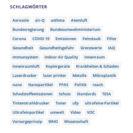
SCHLAGWÖRTER
Aerosole
air-Q
asthma
Atemluft
Bundesregierung
Bundesumweltministerium
Corona
COVID 19
Emissionen
Feinstaub
Filter
Gesundheit
Gesundheitsgefahr
Grenzwerte
IAQ
Immunsystem
Indoor Air Quality
Innenraum
Innenraumluft
Kopiergeräte
Krankheiten & Schäden
Laserdrucker
laser printer
Metalle
Mikroplastik
nano
Nanopartikel
PFAS
Politik
reach
Schadstoffemissionen
Schutz
Standards
TESA
Tintenstrahldrucker
Toner
ufp
ultrafeine Partikel
Ultrafeinpartikel
umwelt
Video
VOC
Vorsorgeprinzip
WHO
Wissenschaft