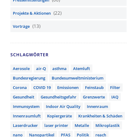
Pressemitteilungen
(22)
Projekte & Aktionen
(13)
Vorträge
SCHLAGWÖRTER
Aerosole
air-Q
asthma
Atemluft
Bundesregierung
Bundesumweltministerium
Corona
COVID 19
Emissionen
Feinstaub
Filter
Gesundheit
Gesundheitsgefahr
Grenzwerte
IAQ
Immunsystem
Indoor Air Quality
Innenraum
Innenraumluft
Kopiergeräte
Krankheiten & Schäden
Laserdrucker
laser printer
Metalle
Mikroplastik
nano
Nanopartikel
PFAS
Politik
reach