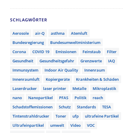
SCHLAGWÖRTER
Aerosole
air-Q
asthma
Atemluft
Bundesregierung
Bundesumweltministerium
Corona
COVID 19
Emissionen
Feinstaub
Filter
Gesundheit
Gesundheitsgefahr
Grenzwerte
IAQ
Immunsystem
Indoor Air Quality
Innenraum
Innenraumluft
Kopiergeräte
Krankheiten & Schäden
Laserdrucker
laser printer
Metalle
Mikroplastik
nano
Nanopartikel
PFAS
Politik
reach
Schadstoffemissionen
Schutz
Standards
TESA
Tintenstrahldrucker
Toner
ufp
ultrafeine Partikel
Ultrafeinpartikel
umwelt
Video
VOC