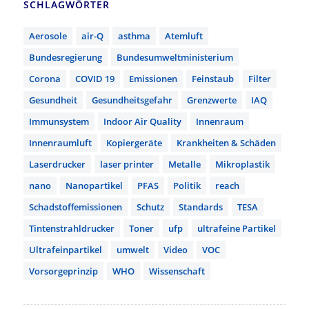
SCHLAGWÖRTER
Aerosole
air-Q
asthma
Atemluft
Bundesregierung
Bundesumweltministerium
Corona
COVID 19
Emissionen
Feinstaub
Filter
Gesundheit
Gesundheitsgefahr
Grenzwerte
IAQ
Immunsystem
Indoor Air Quality
Innenraum
Innenraumluft
Kopiergeräte
Krankheiten & Schäden
Laserdrucker
laser printer
Metalle
Mikroplastik
nano
Nanopartikel
PFAS
Politik
reach
Schadstoffemissionen
Schutz
Standards
TESA
Tintenstrahldrucker
Toner
ufp
ultrafeine Partikel
Ultrafeinpartikel
umwelt
Video
VOC
Vorsorgeprinzip
WHO
Wissenschaft