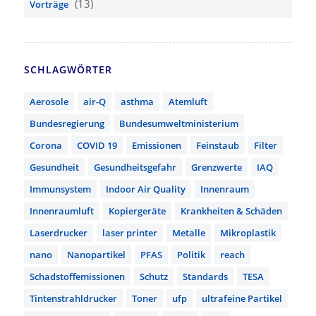
(13)
Vorträge
SCHLAGWÖRTER
Aerosole
air-Q
asthma
Atemluft
Bundesregierung
Bundesumweltministerium
Corona
COVID 19
Emissionen
Feinstaub
Filter
Gesundheit
Gesundheitsgefahr
Grenzwerte
IAQ
Immunsystem
Indoor Air Quality
Innenraum
Innenraumluft
Kopiergeräte
Krankheiten & Schäden
Laserdrucker
laser printer
Metalle
Mikroplastik
nano
Nanopartikel
PFAS
Politik
reach
Schadstoffemissionen
Schutz
Standards
TESA
Tintenstrahldrucker
Toner
ufp
ultrafeine Partikel