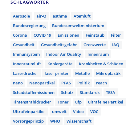
SCHLAGWÖRTER
Aerosole
air-Q
asthma
Atemluft
Bundesregierung
Bundesumweltministerium
Corona
COVID 19
Emissionen
Feinstaub
Filter
Gesundheit
Gesundheitsgefahr
Grenzwerte
IAQ
Immunsystem
Indoor Air Quality
Innenraum
Innenraumluft
Kopiergeräte
Krankheiten & Schäden
Laserdrucker
laser printer
Metalle
Mikroplastik
nano
Nanopartikel
PFAS
Politik
reach
Schadstoffemissionen
Schutz
Standards
TESA
Tintenstrahldrucker
Toner
ufp
ultrafeine Partikel
Ultrafeinpartikel
umwelt
Video
VOC
Vorsorgeprinzip
WHO
Wissenschaft