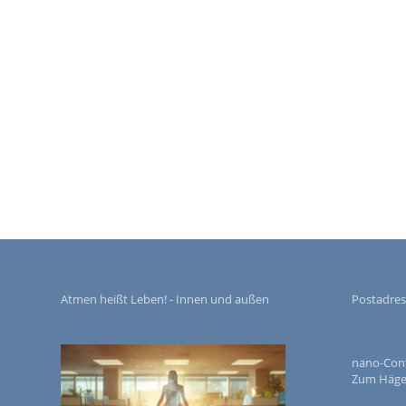
Atmen heißt Leben! - Innen und außen
Postadres
nano-Contr
Zum Häger