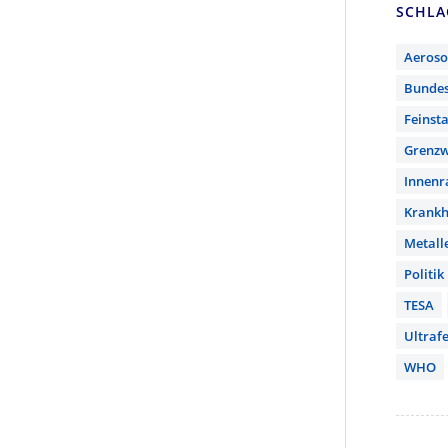
SCHL
Aeroso
Bunde
Feinst
Grenzw
Innen
Krankh
Metall
Politik
TESA
Ultrafe
WHO