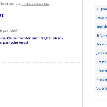
ike Krüger
/
in
Erfahrungsberichte
Allgem
st
Drucker
English
me geändert)
Erfahr
ine kleine Tochter mich fragte, ob ich
m panische Angst.
Forsch
Jahres
Presse
Presse
Projek
Vorträ