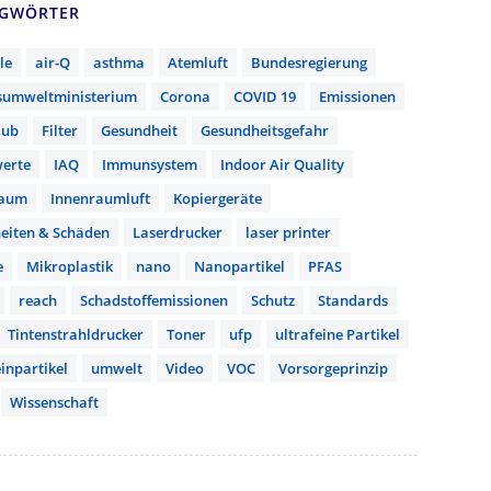
AGWÖRTER
le
air-Q
asthma
Atemluft
Bundesregierung
sumweltministerium
Corona
COVID 19
Emissionen
aub
Filter
Gesundheit
Gesundheitsgefahr
erte
IAQ
Immunsystem
Indoor Air Quality
raum
Innenraumluft
Kopiergeräte
eiten & Schäden
Laserdrucker
laser printer
e
Mikroplastik
nano
Nanopartikel
PFAS
reach
Schadstoffemissionen
Schutz
Standards
Tintenstrahldrucker
Toner
ufp
ultrafeine Partikel
inpartikel
umwelt
Video
VOC
Vorsorgeprinzip
Wissenschaft