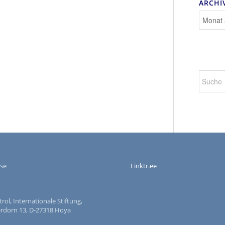
ARCHI
se
Linktr.ee
ol, Internationale Stiftung,
dorn 13, D-27318 Hoya