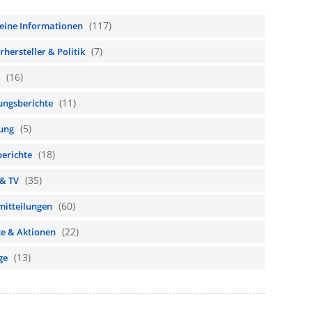
(117)
eine Informationen
(7)
hersteller & Politik
(16)
(11)
ungsberichte
(5)
ung
(18)
berichte
(35)
 & TV
(60)
mitteilungen
(22)
te & Aktionen
(13)
ge