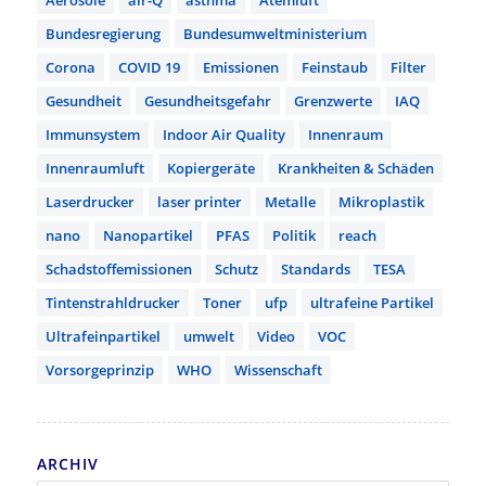
Aerosole
air-Q
asthma
Atemluft
Bundesregierung
Bundesumweltministerium
Corona
COVID 19
Emissionen
Feinstaub
Filter
Gesundheit
Gesundheitsgefahr
Grenzwerte
IAQ
Immunsystem
Indoor Air Quality
Innenraum
Innenraumluft
Kopiergeräte
Krankheiten & Schäden
Laserdrucker
laser printer
Metalle
Mikroplastik
nano
Nanopartikel
PFAS
Politik
reach
Schadstoffemissionen
Schutz
Standards
TESA
Tintenstrahldrucker
Toner
ufp
ultrafeine Partikel
Ultrafeinpartikel
umwelt
Video
VOC
Vorsorgeprinzip
WHO
Wissenschaft
ARCHIV