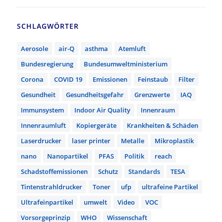
SCHLAGWÖRTER
Aerosole
air-Q
asthma
Atemluft
Bundesregierung
Bundesumweltministerium
Corona
COVID 19
Emissionen
Feinstaub
Filter
Gesundheit
Gesundheitsgefahr
Grenzwerte
IAQ
Immunsystem
Indoor Air Quality
Innenraum
Innenraumluft
Kopiergeräte
Krankheiten & Schäden
Laserdrucker
laser printer
Metalle
Mikroplastik
nano
Nanopartikel
PFAS
Politik
reach
Schadstoffemissionen
Schutz
Standards
TESA
Tintenstrahldrucker
Toner
ufp
ultrafeine Partikel
Ultrafeinpartikel
umwelt
Video
VOC
Vorsorgeprinzip
WHO
Wissenschaft