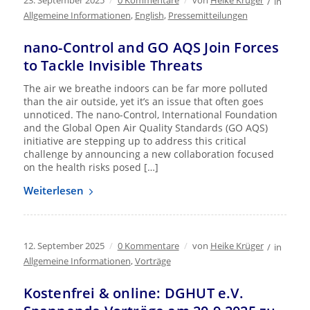
23. September 2025
/
0 Kommentare
/
von
Heike Krüger
/
in
Allgemeine Informationen
,
English
,
Pressemitteilungen
nano-Control and GO AQS Join Forces
to Tackle Invisible Threats
The air we breathe indoors can be far more polluted
than the air outside, yet it’s an issue that often goes
unnoticed. The nano-Control, International Foundation
and the Global Open Air Quality Standards (GO AQS)
initiative are stepping up to address this critical
challenge by announcing a new collaboration focused
on the health risks posed […]
Weiterlesen
12. September 2025
/
0 Kommentare
/
von
Heike Krüger
/
in
Allgemeine Informationen
,
Vorträge
Kostenfrei & online: DGHUT e.V.