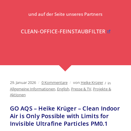
und auf der Seite unseres Partners
CLEAN-OFFICE-FEINSTAUBFILTER
29. Januar 2026
/
0 Kommentare
/
von
Heike Krüger
/
in
Allgemeine Informationen
,
English
,
Presse & TV
,
Projekte &
Aktionen
GO AQS – Heike Krüger – Clean Indoor
Air is Only Possible with Limits for
Invisible Ultrafine Particles PM0.1