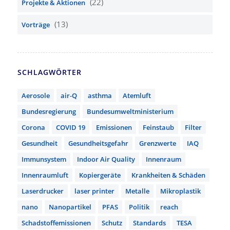
(22)
Projekte & Aktionen
(13)
Vorträge
SCHLAGWÖRTER
Aerosole
air-Q
asthma
Atemluft
Bundesregierung
Bundesumweltministerium
Corona
COVID 19
Emissionen
Feinstaub
Filter
Gesundheit
Gesundheitsgefahr
Grenzwerte
IAQ
Immunsystem
Indoor Air Quality
Innenraum
Innenraumluft
Kopiergeräte
Krankheiten & Schäden
Laserdrucker
laser printer
Metalle
Mikroplastik
nano
Nanopartikel
PFAS
Politik
reach
Schadstoffemissionen
Schutz
Standards
TESA