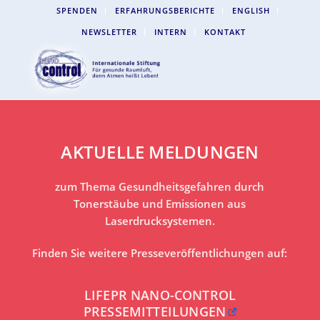
SPENDEN
ERFAHRUNGSBERICHTE
ENGLISH
NEWSLETTER
INTERN
KONTAKT
AKTUELLE MELDUNGEN
zum Thema Gesundheitsgefahren durch
Tonerstäube und Emissionen aus
Laserdrucksystemen.
Finden Sie weitere Presseveröffentlichungen auf:
LIFEPR NANO-CONTROL
PRESSEMITTEILUNGEN