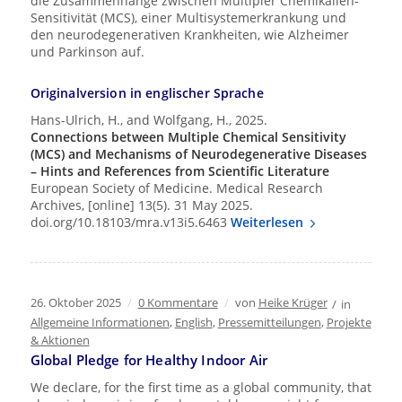
die Zusammenhänge zwischen Multipler Chemikalien-
Sensitivität (MCS), einer Multisystemerkrankung und
den neurodegenerativen Krankheiten, wie Alzheimer
und Parkinson auf.
Originalversion in englischer Sprache
Hans-Ulrich, H., and Wolfgang, H., 2025.
Connections between Multiple Chemical Sensitivity
(MCS) and Mechanisms of Neurodegenerative Diseases
– Hints and References from Scientific Literature
European Society of Medicine. Medical Research
Archives, [online] 13(5). 31 May 2025.
doi.org/10.18103/mra.v13i5.6463
Weiterlesen
26. Oktober 2025
/
0 Kommentare
/
von
Heike Krüger
/
in
Allgemeine Informationen
,
English
,
Pressemitteilungen
,
Projekte
& Aktionen
Global Pledge for Healthy Indoor Air
We declare, for the first time as a global community, that