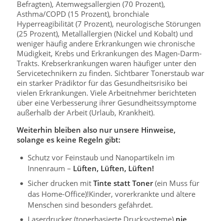
Befragten), Atemwegsallergien (70 Prozent),
Asthma/COPD (15 Prozent), bronchiale
Hyperreagibilität (7 Prozent), neurologische Störungen
(25 Prozent), Metallallergien (Nickel und Kobalt) und
weniger häufig andere Erkrankungen wie chronische
Müdigkeit, Krebs und Erkrankungen des Magen-Darm-
Trakts. Krebserkrankungen waren häufiger unter den
Servicetechnikern zu finden. Sichtbarer Tonerstaub war
ein starker Prädiktor für das Gesundheitsrisiko bei
vielen Erkrankungen. Viele Arbeitnehmer berichteten
über eine Verbesserung ihrer Gesundheitssymptome
außerhalb der Arbeit (Urlaub, Krankheit).
Weiterhin bleiben also nur unsere Hinweise,
solange es keine Regeln gibt:
Schutz vor Feinstaub und Nanopartikeln im
Innenraum –
Lüften, Lüften, Lüften!
Sicher drucken mit
Tinte statt Toner
(ein Muss für
das Home-Office)!Kinder, vorerkrankte und ältere
Menschen sind besonders gefährdet.
Laserdrucker (tonerbasierte Drucksysteme)
nie