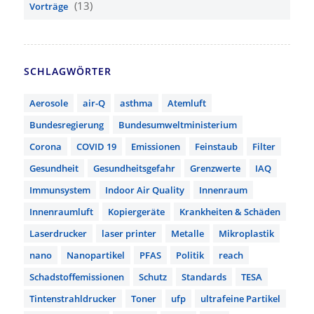
(13)
Vorträge
SCHLAGWÖRTER
Aerosole
air-Q
asthma
Atemluft
Bundesregierung
Bundesumweltministerium
Corona
COVID 19
Emissionen
Feinstaub
Filter
Gesundheit
Gesundheitsgefahr
Grenzwerte
IAQ
Immunsystem
Indoor Air Quality
Innenraum
Innenraumluft
Kopiergeräte
Krankheiten & Schäden
Laserdrucker
laser printer
Metalle
Mikroplastik
nano
Nanopartikel
PFAS
Politik
reach
Schadstoffemissionen
Schutz
Standards
TESA
Tintenstrahldrucker
Toner
ufp
ultrafeine Partikel