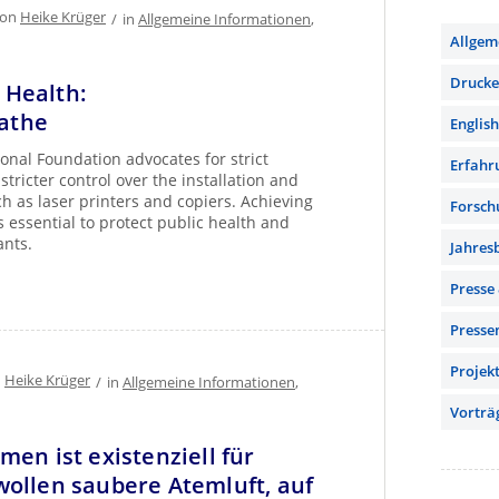
von
Heike Krüger
/
in
Allgemeine Informationen
,
Allgem
Drucker
r Health:
eathe
English
onal Foundation advocates for strict
Erfahr
stricter control over the installation and
h as laser printers and copiers. Achieving
Forsch
s essential to protect public health and
ants.
Jahres
Presse
Presse
Projek
n
Heike Krüger
/
in
Allgemeine Informationen
,
Vorträ
en ist existenziell für
ollen saubere Atemluft, auf