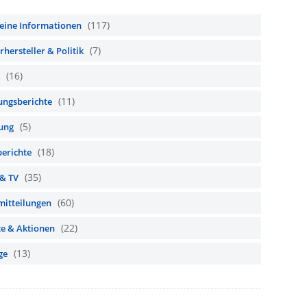
(117)
eine Informationen
(7)
hersteller & Politik
(16)
(11)
ungsberichte
(5)
ung
(18)
berichte
(35)
 & TV
(60)
mitteilungen
(22)
te & Aktionen
(13)
ge