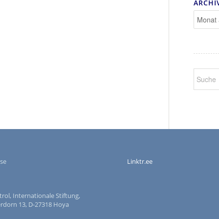
ARCHI
se
Linktr.ee
ol, Internationale Stiftung,
dorn 13, D-27318 Hoya