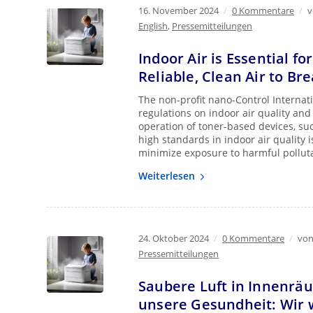
16. November 2024
/
0 Kommentare
/
English
,
Pressemitteilungen
Indoor Air is Essential fo
Reliable, Clean Air to Br
The non-profit nano-Control Internati
regulations on indoor air quality and 
operation of toner-based devices, suc
high standards in indoor air quality i
minimize exposure to harmful pollut
Weiterlesen
24. Oktober 2024
/
0 Kommentare
/
vo
Pressemitteilungen
Saubere Luft in Innenräum
unsere Gesundheit: Wir w