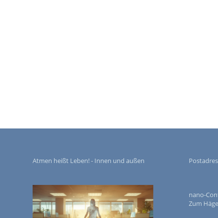
Atmen heißt Leben! - Innen und außen
Postadres
nano-Contr
Zum Häger