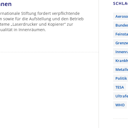
nnen
SCHL
rnationale Stiftung fordert verpflichtende
Aeroso
m sowie für die Aufstellung und den Betrieb
steme „Laserdrucker und Kopierer“ zur
Bunde
ualität in Innenräumen.
Feinst
Grenzw
Innen
Krankh
Metall
Politik
TESA
Ultrafe
WHO