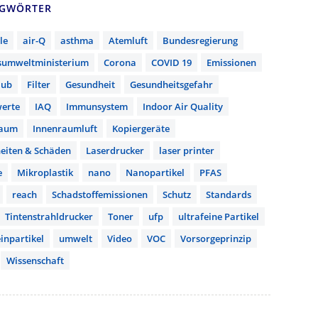
AGWÖRTER
le
air-Q
asthma
Atemluft
Bundesregierung
sumweltministerium
Corona
COVID 19
Emissionen
aub
Filter
Gesundheit
Gesundheitsgefahr
erte
IAQ
Immunsystem
Indoor Air Quality
raum
Innenraumluft
Kopiergeräte
eiten & Schäden
Laserdrucker
laser printer
e
Mikroplastik
nano
Nanopartikel
PFAS
reach
Schadstoffemissionen
Schutz
Standards
Tintenstrahldrucker
Toner
ufp
ultrafeine Partikel
inpartikel
umwelt
Video
VOC
Vorsorgeprinzip
Wissenschaft