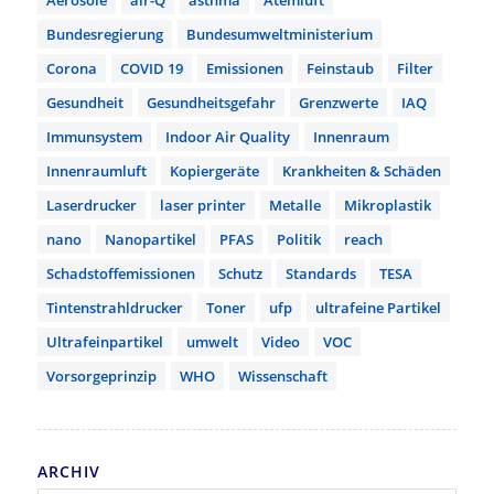
Aerosole
air-Q
asthma
Atemluft
Bundesregierung
Bundesumweltministerium
Corona
COVID 19
Emissionen
Feinstaub
Filter
Gesundheit
Gesundheitsgefahr
Grenzwerte
IAQ
Immunsystem
Indoor Air Quality
Innenraum
Innenraumluft
Kopiergeräte
Krankheiten & Schäden
Laserdrucker
laser printer
Metalle
Mikroplastik
nano
Nanopartikel
PFAS
Politik
reach
Schadstoffemissionen
Schutz
Standards
TESA
Tintenstrahldrucker
Toner
ufp
ultrafeine Partikel
Ultrafeinpartikel
umwelt
Video
VOC
Vorsorgeprinzip
WHO
Wissenschaft
ARCHIV