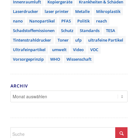
Innenraumluft
Kopiergeräte
Krankheiten & Schäden
Laserdrucker
laser printer
Metalle
Mikroplastik
nano
Nanopartikel
PFAS
Politik
reach
Schadstoffemissionen
Schutz
Standards
TESA
Tintenstrahldrucker
Toner
ufp
ultrafeine Partikel
Ultrafeinpartikel
umwelt
Video
VOC
Vorsorgeprinzip
WHO
Wissenschaft
ARCHIV