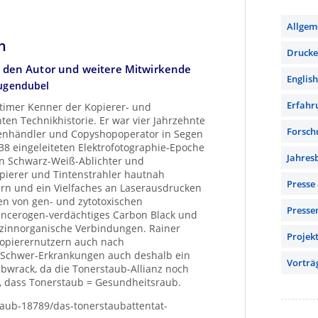
Allgem
n
Drucker
 den Autor und weitere Mitwirkende
English
ugendubel
Erfahr
intimer Kenner der Kopierer- und
en Technikhistorie. Er war vier Jahrzehnte
Forsch
nenhändler und Copyshopoperator in Segen
38 eingeleiteten Elektrofotographie-Epoche
Jahres
en Schwarz-Weiß-Ablichter und
pierer und Tintenstrahler hautnah
Presse
rn und ein Vielfaches an Laserausdrucken
n von gen- und zytotoxischen
Presse
ancerogen-verdächtiges Carbon Black und
e zinnorganische Verbindungen. Rainer
Projek
opierernutzern auch nach
 Schwer-Erkrankungen auch deshalb ein
Vorträ
wrack, da die Tonerstaub-Allianz noch
, dass Tonerstaub = Gesundheitsraub.
staub-18789/das-tonerstaubattentat-