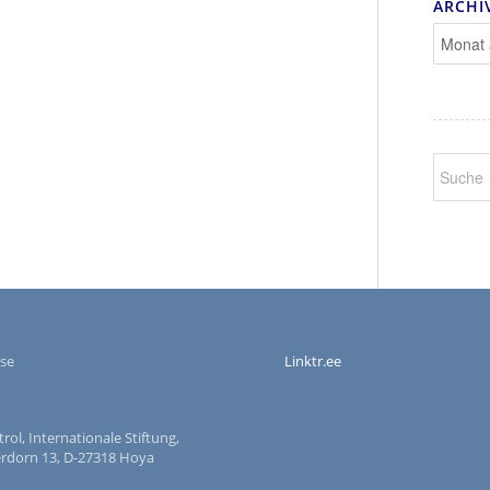
ARCHI
se
Linktr.ee
ol, Internationale Stiftung,
dorn 13, D-27318 Hoya