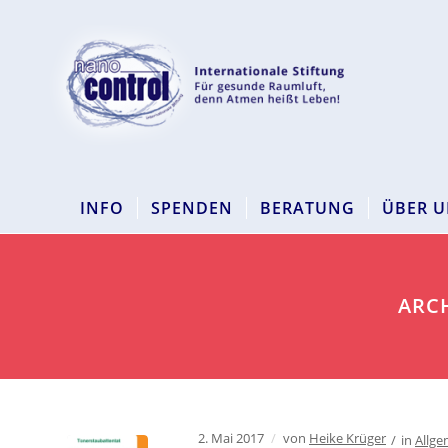
INFO
SPENDEN
BERATUNG
ÜBER U
ARCH
2. Mai 2017
/
von
Heike Krüger
/
in
Allge