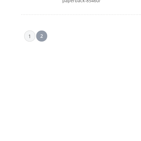
paperback-85460/
2
1