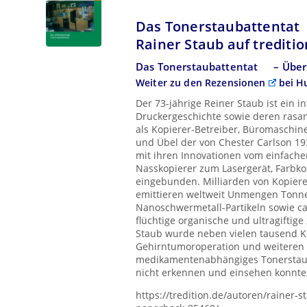
Das Tonerstaubattentat
Rainer Staub auf treditio
Das Tonerstaubattentat
– Über
Weiter zu den
Rezensionen
bei H
Der 73-jährige Reiner Staub ist ein 
Druckergeschichte sowie deren rasant
als Kopierer-Betreiber, Büromaschi
und Übel der von Chester Carlson 19
mit ihren Innovationen vom einfach
Nasskopierer zum Lasergerät, Farbko
eingebunden. Milliarden von Kopiere
emittieren weltweit Unmengen Tonne
Nanoschwermetall-Partikeln sowie c
flüchtige organische und ultragiftig
Staub wurde neben vielen tausend K
Gehirntumoroperation und weiteren
medikamentenabhängiges Tonerstaub
nicht erkennen und einsehen konnte
https://tredition.de/autoren/rainer-