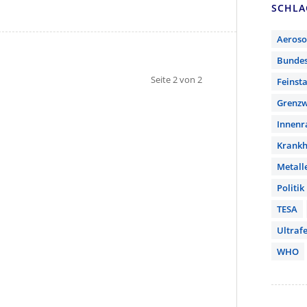
SCHL
Aeroso
Bunde
Seite 2 von 2
Feinst
Grenzw
Innen
Krankh
Metall
Politik
TESA
Ultrafe
WHO