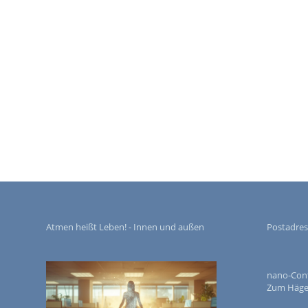
Atmen heißt Leben! - Innen und außen
Postadres
nano-Contr
Zum Häger