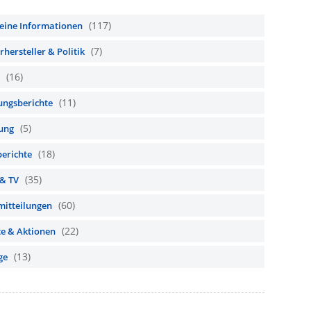
(117)
eine Informationen
(7)
hersteller & Politik
(16)
(11)
ungsberichte
(5)
ung
(18)
berichte
(35)
 & TV
(60)
mitteilungen
(22)
te & Aktionen
(13)
ge