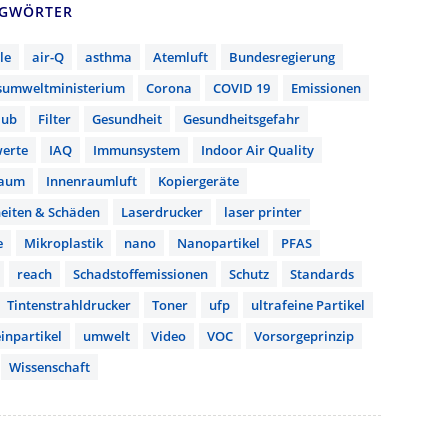
AGWÖRTER
le
air-Q
asthma
Atemluft
Bundesregierung
sumweltministerium
Corona
COVID 19
Emissionen
aub
Filter
Gesundheit
Gesundheitsgefahr
erte
IAQ
Immunsystem
Indoor Air Quality
raum
Innenraumluft
Kopiergeräte
eiten & Schäden
Laserdrucker
laser printer
e
Mikroplastik
nano
Nanopartikel
PFAS
reach
Schadstoffemissionen
Schutz
Standards
Tintenstrahldrucker
Toner
ufp
ultrafeine Partikel
inpartikel
umwelt
Video
VOC
Vorsorgeprinzip
Wissenschaft